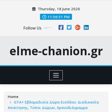
Skip
Thursday, 18 June 2026
to
content
11:56:53 PM
Follow Us
elme-chanion.gr
Home
GTA+ Εβδομαδιαία Δώρα Εισόδου: Διαδικασία
Απαίτησης, Τύποι Δώρων, Χρονοδιάγραμμα