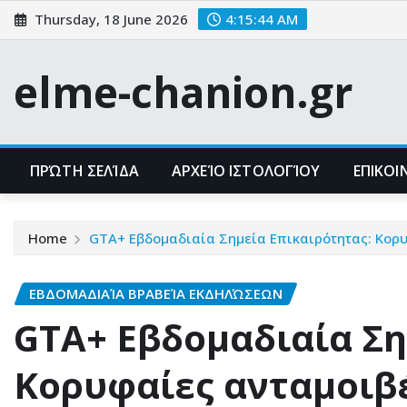
Skip
Thursday, 18 June 2026
4:15:45 AM
to
content
elme-chanion.gr
ΠΡΏΤΗ ΣΕΛΊΔΑ
ΑΡΧΕΊΟ ΙΣΤΟΛΟΓΊΟΥ
ΕΠΙΚΟ
Home
GTA+ Εβδομαδιαία Σημεία Επικαιρότητας: Κορυ
ΕΒΔΟΜΑΔΙΑΊΑ ΒΡΑΒΕΊΑ ΕΚΔΗΛΏΣΕΩΝ
GTA+ Εβδομαδιαία Ση
Κορυφαίες ανταμοιβέ