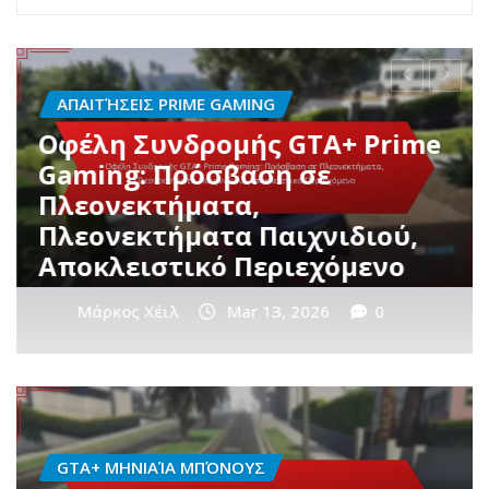
ΕΒΔΟΜΑΔΙΑΊΑ ΒΡΑΒΕΊΑ ΕΚΔΗΛΏΣΕΩΝ
GTA+ Εβδομαδιαίες
Προκλήσεις: Στόχοι,
Ανταμοιβές, Συμβουλές
Ολοκλήρωσης
Μάρκος Χέιλ
Mar 12, 2026
0
GTA+ ΜΗΝΙΑΊΑ ΜΠΌΝΟΥΣ