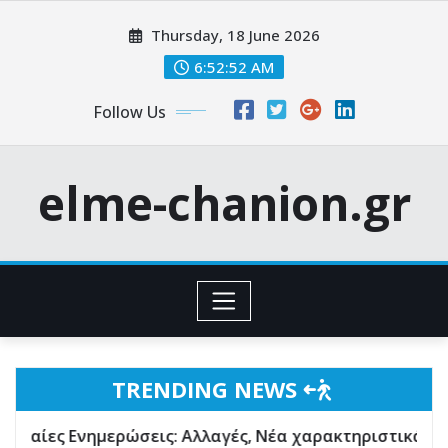
Skip
Thursday, 18 June 2026
to
content
6:52:54 AM
Follow Us
elme-chanion.gr
TRENDING NEWS
σεις: Αλλαγές, Νέα χαρακτηριστικά, Αντιδράσεις της κ