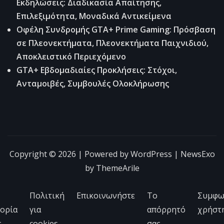
Εκδηλώσεις: Διαδικασία Απαίτησης,
Επιλεξιμότητα, Μοναδικά Αντικείμενα
Οφέλη Συνδρομής GTA+ Prime Gaming: Πρόσβαση
σε Πλεονεκτήματα, Πλεονεκτήματα Παιχνιδιού,
Αποκλειστικό Περιεχόμενο
GTA+ Εβδομαδιαίες Προκλήσεις: Στόχοι,
Ανταμοιβές, Συμβουλές Ολοκλήρωσης
Copyright © 2026 | Powered by
WordPress
|
NewsExo
by
ThemeArile
Πολιτική
Επικοινωνήστε
Το
Συμφω
τορία
για
απόρρητό
χρήστ
ς
cookies
σας