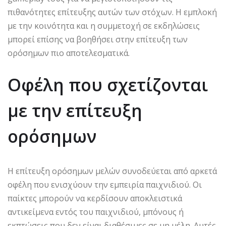
πιθανότητες επίτευξης αυτών των στόχων. Η εμπλοκή
με την κοινότητα και η συμμετοχή σε εκδηλώσεις
μπορεί επίσης να βοηθήσει στην επίτευξη των
ορόσημων πιο αποτελεσματικά.
Οφέλη που σχετίζονται
με την επίτευξη
ορόσημων
Η επίτευξη ορόσημων μελών συνοδεύεται από αρκετά
οφέλη που ενισχύουν την εμπειρία παιχνιδιού. Οι
παίκτες μπορούν να κερδίσουν αποκλειστικά
αντικείμενα εντός του παιχνιδιού, μπόνους ή
εκπτώσεις που δεν είναι διαθέσιμες σε μη μέλη. Αυτές