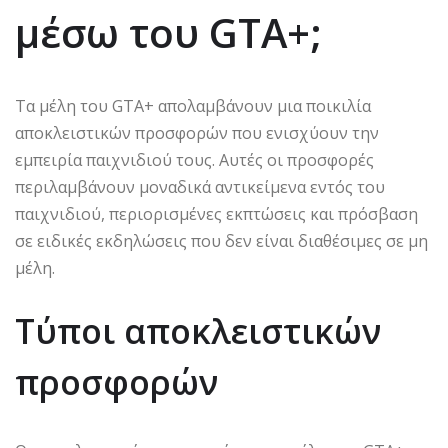
μέσω του GTA+;
Τα μέλη του GTA+ απολαμβάνουν μια ποικιλία
αποκλειστικών προσφορών που ενισχύουν την
εμπειρία παιχνιδιού τους. Αυτές οι προσφορές
περιλαμβάνουν μοναδικά αντικείμενα εντός του
παιχνιδιού, περιορισμένες εκπτώσεις και πρόσβαση
σε ειδικές εκδηλώσεις που δεν είναι διαθέσιμες σε μη
μέλη.
Τύποι αποκλειστικών
προσφορών