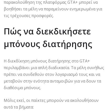
παρακολούθηση της πλατφόρμας GTA+ μπορεί να
βοηθήσει τα μέλη να παραμείνουν ενημερωμένα για
τις τρέχουσες προσφορές.
Πώς να διεκδικήσετε
μπόνους διατήρησης
Η διεκδίκηση μπόνους διατήρησης στο GTA+
περιλαμβάνει μια απλή διαδικασία. Τα μέλη συνήθως
πρέπει να συνδεθούν στον λογαριασμό τους και να
μεταβούν στην ενότητα ανταμοιβών για να δουν τα
διαθέσιμα μπόνους.
Μόλις εκεί, οι παίκτες μπορούν να ακολουθήσουν
αυτά τα βήματα: