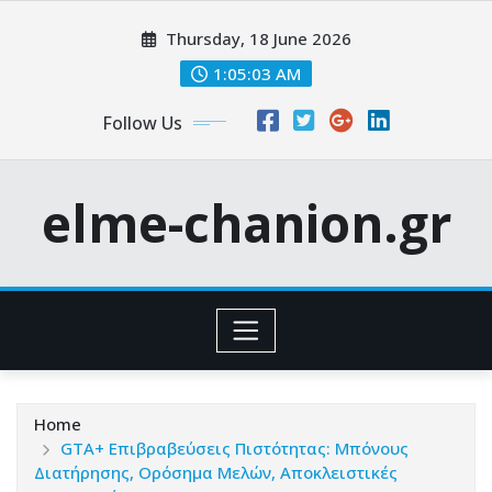
Skip
Thursday, 18 June 2026
to
content
1:05:04 AM
Follow Us
elme-chanion.gr
Home
GTA+ Επιβραβεύσεις Πιστότητας: Μπόνους
Διατήρησης, Ορόσημα Μελών, Αποκλειστικές