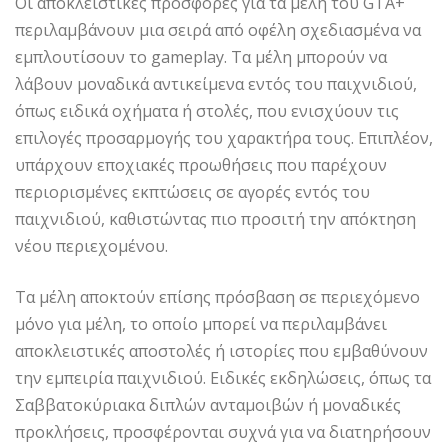
Οι αποκλειστικές προσφορές για τα μέλη του GTA+
περιλαμβάνουν μια σειρά από οφέλη σχεδιασμένα να
εμπλουτίσουν το gameplay. Τα μέλη μπορούν να
λάβουν μοναδικά αντικείμενα εντός του παιχνιδιού,
όπως ειδικά οχήματα ή στολές, που ενισχύουν τις
επιλογές προσαρμογής του χαρακτήρα τους. Επιπλέον,
υπάρχουν εποχιακές προωθήσεις που παρέχουν
περιορισμένες εκπτώσεις σε αγορές εντός του
παιχνιδιού, καθιστώντας πιο προσιτή την απόκτηση
νέου περιεχομένου.
Τα μέλη αποκτούν επίσης πρόσβαση σε περιεχόμενο
μόνο για μέλη, το οποίο μπορεί να περιλαμβάνει
αποκλειστικές αποστολές ή ιστορίες που εμβαθύνουν
την εμπειρία παιχνιδιού. Ειδικές εκδηλώσεις, όπως τα
Σαββατοκύριακα διπλών ανταμοιβών ή μοναδικές
προκλήσεις, προσφέρονται συχνά για να διατηρήσουν