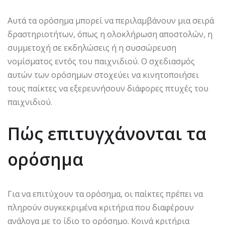
Αυτά τα ορόσημα μπορεί να περιλαμβάνουν μια σειρά
δραστηριοτήτων, όπως η ολοκλήρωση αποστολών, η
συμμετοχή σε εκδηλώσεις ή η συσσώρευση
νομίσματος εντός του παιχνιδιού. Ο σχεδιασμός
αυτών των ορόσημων στοχεύει να κινητοποιήσει
τους παίκτες να εξερευνήσουν διάφορες πτυχές του
παιχνιδιού.
Πώς επιτυγχάνονται τα
ορόσημα
Για να επιτύχουν τα ορόσημα, οι παίκτες πρέπει να
πληρούν συγκεκριμένα κριτήρια που διαφέρουν
ανάλογα με το ίδιο το ορόσημο. Κοινά κριτήρια