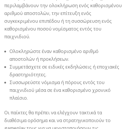
περιλαμβάνουν την ολοκλήρωση ενός καθορισμένου
αριθμού αποστολών, την επίτευξη ενός
συγκεκριμένου επιπέδου ή τη συσσώρευση ενός
καθορισμένου ποσού νομίσματος εντός του
παιχνιδιού.
Ολοκληρώστε έναν καθορισμένο αριθμό
αποστολών ή προκλήσεων.
Συμμετάσχετε σε ειδικές εκδηλώσεις ή εποχιακές
δραστηριότητες.
Συσσωρεύστε νόμισμα ή πόρους εντός του
παιχνιδιού μέσα σε ένα καθορισμένο χρονικό
πλαίσιο.
Οι παίκτες θα πρέπει να ελέγχουν τακτικά τα
διαθέσιμα ορόσημα και να στρατηγικοποιούν το
gameplay τους για να μεγιστοποιήσουν τις