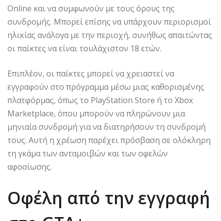
Online και να συμφωνούν με τους όρους της
συνδρομής. Μπορεί επίσης να υπάρχουν περιορισμοί
ηλικίας ανάλογα με την περιοχή, συνήθως απαιτώντας
οι παίκτες να είναι τουλάχιστον 18 ετών.
Επιπλέον, οι παίκτες μπορεί να χρειαστεί να
εγγραφούν στο πρόγραμμα μέσω μιας καθορισμένης
πλατφόρμας, όπως το PlayStation Store ή το Xbox
Marketplace, όπου μπορούν να πληρώνουν μια
μηνιαία συνδρομή για να διατηρήσουν τη συνδρομή
τους. Αυτή η χρέωση παρέχει πρόσβαση σε ολόκληρη
τη γκάμα των ανταμοιβών και των οφελών
αφοσίωσης.
Οφέλη από την εγγραφή