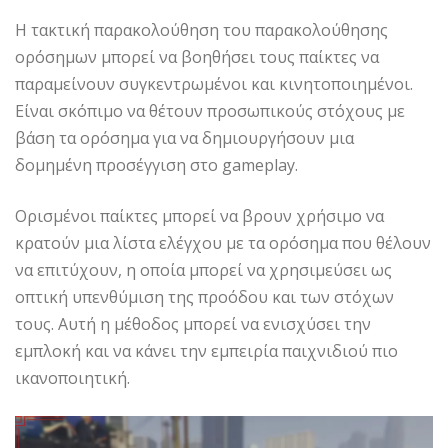
Η τακτική παρακολούθηση του παρακολούθησης
ορόσημων μπορεί να βοηθήσει τους παίκτες να
παραμείνουν συγκεντρωμένοι και κινητοποιημένοι.
Είναι σκόπιμο να θέτουν προσωπικούς στόχους με
βάση τα ορόσημα για να δημιουργήσουν μια
δομημένη προσέγγιση στο gameplay.
Ορισμένοι παίκτες μπορεί να βρουν χρήσιμο να
κρατούν μια λίστα ελέγχου με τα ορόσημα που θέλουν
να επιτύχουν, η οποία μπορεί να χρησιμεύσει ως
οπτική υπενθύμιση της προόδου και των στόχων
τους. Αυτή η μέθοδος μπορεί να ενισχύσει την
εμπλοκή και να κάνει την εμπειρία παιχνιδιού πιο
ικανοποιητική.