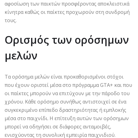
αφοσίωση των παικτών προσφέροντας αποκλειστικά
κίνητρα καθώς οι παίκτες προχωρούν στη συνδρομή
τους.
Ορισμός των ορόσημων
μελών
Τα ορόσημα μελών είναι προκαθορισμένοι στόχοι
που έχουν οριστεί μέσα στο πρόγραμμα GTA+ και που
οι παίκτες μπορούν να επιτύχουν με την πάροδο του
χρόνου. Κάθε ορόσημο συνήθως αντιστοιχεί σε ένα
συγκεκριμένο επίπεδο δραστηριότητας ή εμπλοκής
μέσα στο παιχνίδι. Η επίτευξη αυτών των ορόσημων
μπορεί να οδηγήσει σε διάφορες ανταμοιβές,
ενισχύοντας τη συνολική εμπειρία παιχνιδιού.