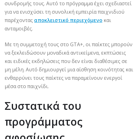
συνδρομής τους. Αυτό το πρόγραμμα έχει σχεδιαστεί
για να ενισχύσει τη συνολική εμπειρία παιχνιδιού
παρέχοντας
αποκλειστικό περιεχόμενο
και
ανταμοιβές.
Με τη συμμετοχή τους στο GTA+, οι παίκτες μπορούν
να ξεκλειδώσουν μοναδικά αντικείμενα, εκπτώσεις
και ειδικές εκδηλώσεις που δεν είναι διαθέσιμες σε
μη μέλη. Αυτό δημιουργεί μια αίσθηση κοινότητας και
ενθαρρύνει τους παίκτες να παραμείνουν ενεργοί
μέσα στο παιχνίδι.
Συστατικά του
προγράμματος
αφοσίωσης