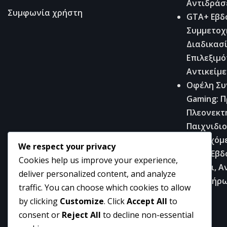
Αντιδράσε
Συμφωνία χρήστη
GTA+ Εβδ
Συμμετοχή
Διαδικασ
Επιλεξιμ
Αντικείμ
Οφέλη Συ
Gaming: 
Πλεονεκτ
Παιχνιδιο
Περιεχόμ
We respect your privacy
GTA+ Εβδο
Cookies help us improve your experience,
Στόχοι, Α
deliver personalized content, and analyze
Ολοκλήρ
traffic. You can choose which cookies to allow
by clicking
Customize
. Click
Accept All
to
consent or
Reject All
to decline non-essential