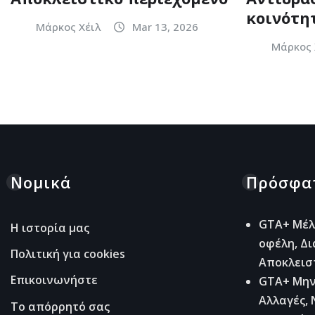
κοινότη
Μάρκος Χέιλ
Mar 13, 2026
Μάρκος 
Νομικά
Πρόσφατ
GTA+ Μέλ
Η ιστορία μας
οφέλη, Δ
Πολιτική για cookies
Αποκλεισ
Επικοινωνήστε
GTA+ Μην
Αλλαγές, 
Το απόρρητό σας