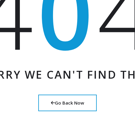
4
0
RRY WE CAN'T FIND TH
Go Back Now