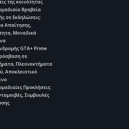
ις της κοινότητας
ομαδιαία Βραβεία
ς σε Εκδηλώσεις:
ία Απαίτησης,
ότητα, Μοναδικά
ενα
νδρομής GTA+ Prime
Πρόσβαση σε
ήματα, Πλεονεκτήματα
ύ, Αποκλειστικό
ενο
μαδιαίες Προκλήσεις:
νταμοιβές, Συμβουλές
ωσης